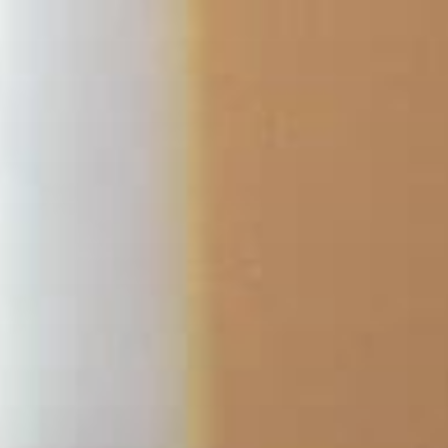
コ
ン
テ
ン
ツ
へ
ス
キ
ッ
プ