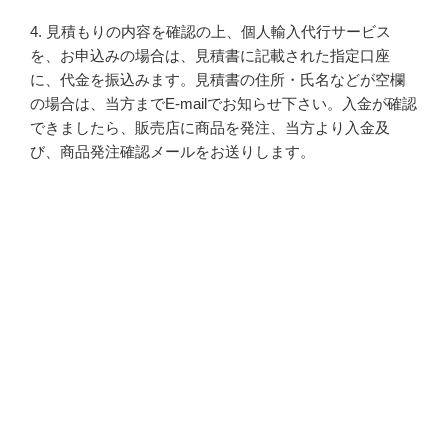
4. 見積もりの内容を確認の上、個人輸入代行サービス
を、お申込みの場合は、見積書に記載された指定口座
に、代金を振込みます。見積書の住所・氏名などが空欄
の場合は、当方までE-mailでお知らせ下さい。入金が確認
できましたら、販売店に商品を発注、当方より入金及
び、商品発注確認メールをお送りします。
5.当方に発注商品到着後、お客様へ転送発送します。(通
常、商品は入金から約2-4週間でお届けになります。商
品・発送方法によって納期が変わります。)
商品発送確認をE-mailでご連絡させていただきます。
(注意)代金お支払い後の申込解約、返品は対応できない場
合がございますので、お申し込みの際に、確認くださ
い。
個人輸入代行費用例